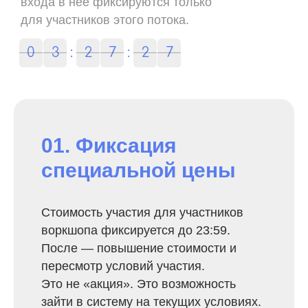
входа в неё фиксируются только
для участников этого потока.
0
0
3
3
:
2
2
7
7
:
2
2
3
6
6
7
3
7
01. Фиксация
специальной цены
Стоимость участия для участников
воркшопа фиксируется до 23:59.
После — повышение стоимости и
пересмотр условий участия.
Это не «акция». Это возможность
зайти в систему на текущих условиях.