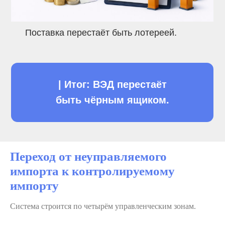
Поставка перестаёт быть лотереей.
| Итог: ВЭД перестаёт
быть чёрным ящиком.
Переход от
неуправляемого
импорта
к
контролируемому
импорту
Система строится по четырём управленческим зонам.