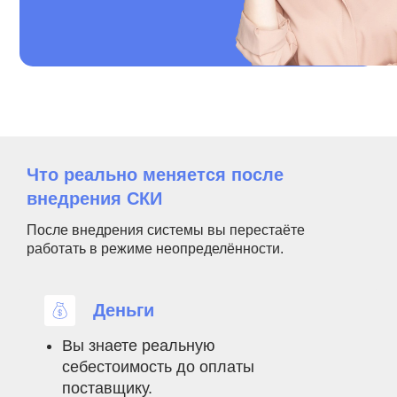
Что реально меняется после
внедрения СКИ
После внедрения системы вы перестаёте
работать в режиме неопределённости.
Деньги
Вы знаете реальную
8
8
:
2
2
3
6
6
7
3
7
себестоимость до оплаты
поставщику.