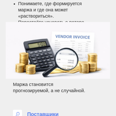
Понимаете, где формируется
секунд
маржа и где она может
«раствориться».
Перестаёте узнавать о потере
прибыли уже после прихода груза.
Маржа становится
прогнозируемой, а не случайной.
Поставщики