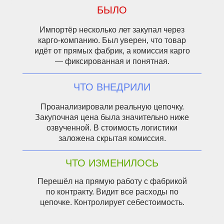
БЫЛО
Импортёр несколько лет закупал через
карго-компанию. Был уверен, что товар
Индивидуальный предприниматель
Шумилова Александра Николаевна
идёт от прямых фабрик, а комиссия карго
ИНН: 423009623432
— фиксированная и понятная.
ЧТО ВНЕДРИЛИ
Личный кабинет
Проанализировали реальную цепочку.
Закупочная цена была значительно ниже
озвученной. В стоимость логистики
заложена скрытая комиссия.
ЧТО ИЗМЕНИЛОСЬ
*Instagram является запрещенной на территории
Российской Федерации соцсетью
Перешёл на прямую работу с фабрикой
по контракту. Видит все расходы по
Политика конфиденциальности
цепочке. Контролирует себестоимость.
Публичная оферта