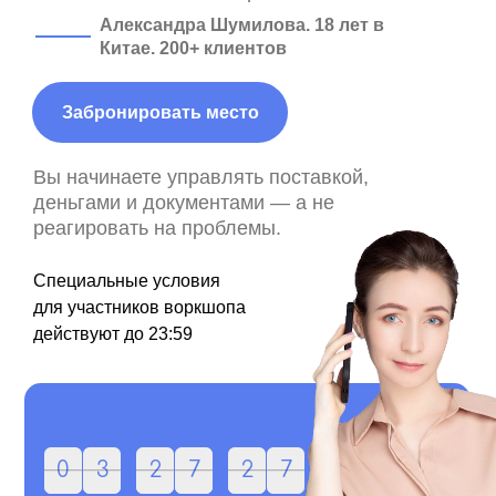
Александра Шумилова. 18 лет в
Китае. 200+ клиентов
Забронировать место
Вы начинаете управлять поставкой,
деньгами и документами — а не
реагировать на проблемы.
Специальные условия
для участников воркшопа
действуют до 23:59
0
0
3
3
:
2
2
7
7
:
2
2
3
6
6
7
3
7